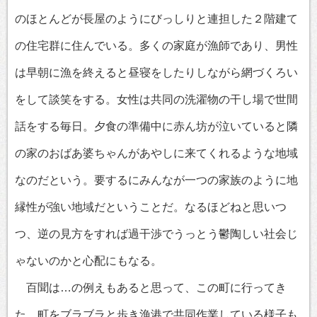
のほとんどが長屋のようにびっしりと連担した２階建て
の住宅群に住んでいる。多くの家庭が漁師であり、男性
は早朝に漁を終えると昼寝をしたりしながら網づくろい
をして談笑をする。女性は共同の洗濯物の干し場で世間
話をする毎日。夕食の準備中に赤ん坊が泣いていると隣
の家のおばあ婆ちゃんがあやしに来てくれるような地域
なのだという。要するにみんなが一つの家族のように地
縁性が強い地域だということだ。なるほどねと思いつ
つ、逆の見方をすれば過干渉でうっとう鬱陶しい社会じ
ゃないのかと心配にもなる。
百聞は…の例えもあると思って、この町に行ってき
た。町をブラブラと歩き漁港で共同作業している様子も