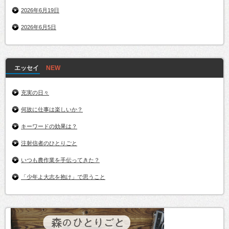
2026年6月19日
2026年6月5日
エッセイ
充実の日々
何故に仕事は楽しいか？
キーワードの効果は？
注射信者のひとりごと
いつも農作業を手伝ってきた？
「少年よ大志を抱け」で思うこと