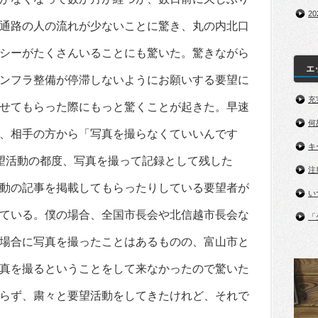
2
通路の人の流れが少ないことに驚き、丸の内北口
シーがたくさんいることにも驚いた。驚きながら
エ
ンフラ整備が停滞しないようにお願いする要望に
充
せてもらった際にもっと驚くことが起きた。早速
何
、相手の方から「写真を撮らなくていいんです
キ
望活動の都度、写真を撮って記録として残した
注
動の記事を掲載してもらったりしている要望者が
い
ている。僕の場合、全国市長会や北信越市長会な
「
場合に写真を撮ったことはあるものの、富山市と
真を撮るということをして来なかったので驚いた
らず、粛々と要望活動をしてきたけれど、それで