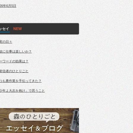
026年6月5日
ッセイ
実の日々
故に仕事は楽しいか？
ーワードの効果は？
射信者のひとりごと
つも農作業を手伝ってきた？
少年よ大志を抱け」で思うこと