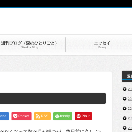
週刊ブログ（森のひとりごと）
エッセイ
Weekly Blog
Essay
週
2
2
2
tena
Pocket
RSS
feedly
Pin it
2
2
がなくなって数か月が経つが、数日前に久しぶり