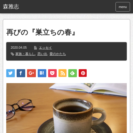
menu
再びの『巣立ちの春』
2020.04.05
エッセイ
家族・暮らし
,
思い出
,
愛のかたち