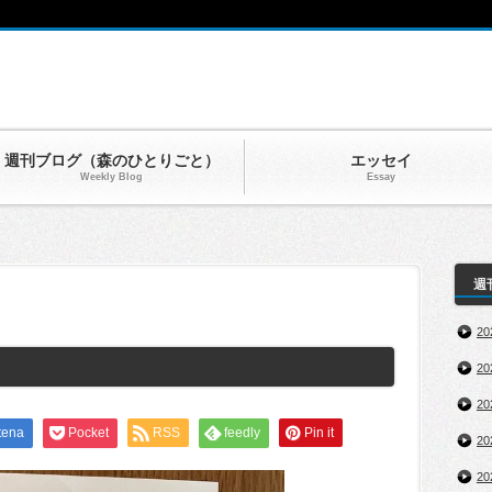
週刊ブログ（森のひとりごと）
エッセイ
Weekly Blog
Essay
週
2
2
2
tena
Pocket
RSS
feedly
Pin it
2
2