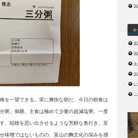
2
エ
充
何
キ
注
い
「
峰を一望できる。実に爽快な朝だ。今日の朝食は
分粥」御膳。主食は極めて少量の超減塩粥。一度
す、稲穂を思い出させるような芳醇な奥行き。至
せ味噌ではないものの、富山の麴文化の深みを感