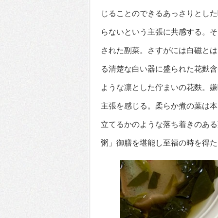
じることのできるあっさりとした
らないという主張に共感する。そ
された副菜。さすがには白磁とは
る清楚な白い器に盛られた花麩含
ような凛とした佇まいの花麩。嫌
主張を感じる。柔らか煮の葉は本
立てるかのような落ち着きのある
粥」御膳を堪能し至福の時を得た