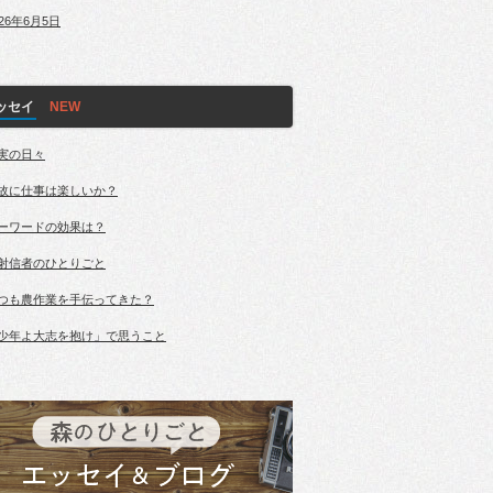
026年6月5日
ッセイ
実の日々
故に仕事は楽しいか？
ーワードの効果は？
射信者のひとりごと
つも農作業を手伝ってきた？
少年よ大志を抱け」で思うこと