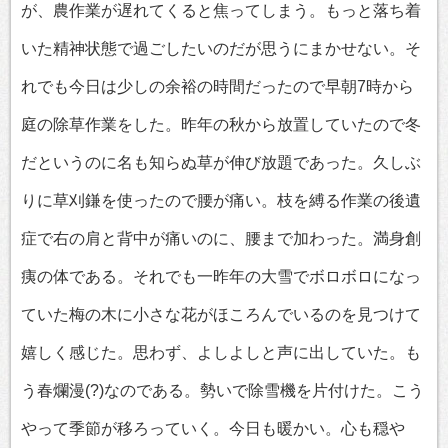
が、農作業が遅れてくると焦ってしまう。もっと落ち着
いた精神状態で過ごしたいのだが思うにまかせない。そ
れでも今日は少しの余裕の時間だったので早朝7時から
庭の除草作業をした。昨年の秋から放置していたので冬
だというのに名も知らぬ草が伸び放題であった。久しぶ
りに草刈鎌を使ったので腰が痛い。枝を縛る作業の後遺
症で右の肩と背中が痛いのに、腰まで加わった。満身創
痍の体である。それでも一昨年の大雪でボロボロになっ
ていた梅の木に小さな花がほころんでいるのを見つけて
嬉しく感じた。思わず、よしよしと声に出していた。も
う春爛漫(?)なのである。勢いで除雪機を片付けた。こう
やって季節が移ろっていく。今日も暖かい。心も穏や