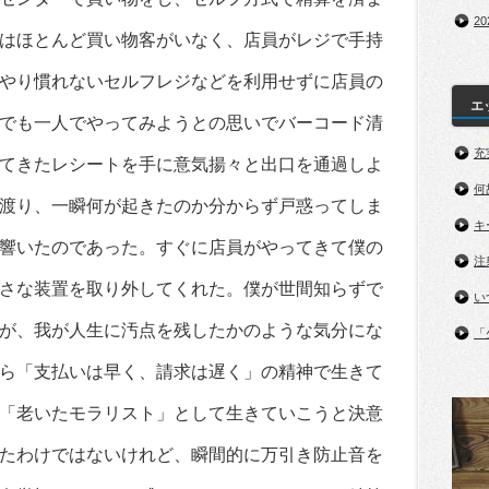
2
はほとんど買い物客がいなく、店員がレジで手持
やり慣れないセルフレジなどを利用せずに店員の
エ
でも一人でやってみようとの思いでバーコード清
充
てきたレシートを手に意気揚々と出口を通過しよ
何
渡り、一瞬何が起きたのか分からず戸惑ってしま
キ
響いたのであった。すぐに店員がやってきて僕の
注
さな装置を取り外してくれた。僕が世間知らずで
い
が、我が人生に汚点を残したかのような気分にな
「
ら「支払いは早く、請求は遅く」の精神で生きて
「老いたモラリスト」として生きていこうと決意
たわけではないけれど、瞬間的に万引き防止音を