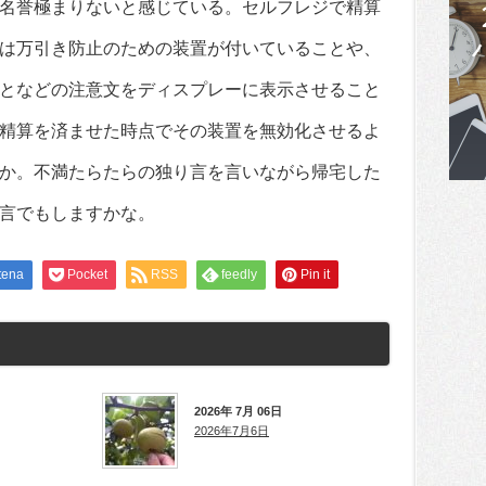
名誉極まりないと感じている。セルフレジで精算
は万引き防止のための装置が付いていることや、
となどの注意文をディスプレーに表示させること
精算を済ませた時点でその装置を無効化させるよ
か。不満たらたらの独り言を言いながら帰宅した
言でもしますかな。
tena
Pocket
RSS
feedly
Pin it
2026年 7月 06日
2026年7月6日