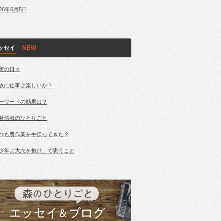
026年6月5日
ッセイ
実の日々
故に仕事は楽しいか？
ーワードの効果は？
射信者のひとりごと
つも農作業を手伝ってきた？
少年よ大志を抱け」で思うこと