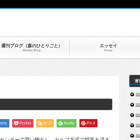
週刊ブログ（森のひとりごと）
エッセイ
Weekly Blog
Essay
週
2
2
2
tena
Pocket
RSS
feedly
Pin it
2
2
センターで買い物をし、セルフ方式で精算を済ま