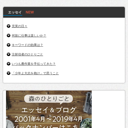
エッセイ
充実の日々
何故に仕事は楽しいか？
キーワードの効果は？
注射信者のひとりごと
いつも農作業を手伝ってきた？
「少年よ大志を抱け」で思うこと