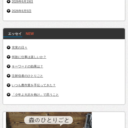
2026年6月19日
2026年6月5日
エッセイ
充実の日々
何故に仕事は楽しいか？
キーワードの効果は？
注射信者のひとりごと
いつも農作業を手伝ってきた？
「少年よ大志を抱け」で思うこと