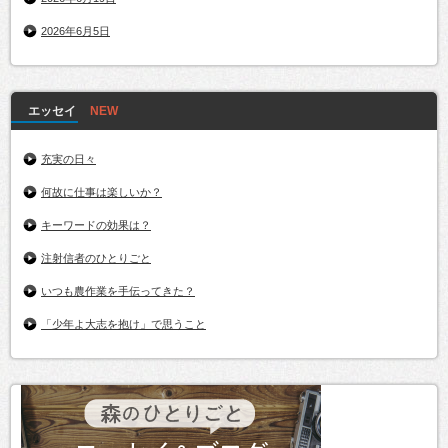
2026年6月5日
エッセイ
充実の日々
何故に仕事は楽しいか？
キーワードの効果は？
注射信者のひとりごと
いつも農作業を手伝ってきた？
「少年よ大志を抱け」で思うこと