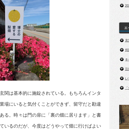
2
エ
充
何
キ
注
い
「
玄関は基本的に施錠されている。もちろんインタ
業場にいると気付くことができず、留守だと勘違
ある。時々は門の扉に「裏の畑に居ります」と書
ているのだが、今度はどうやって畑に行けばよい