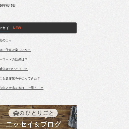
026年6月5日
ッセイ
実の日々
故に仕事は楽しいか？
ーワードの効果は？
射信者のひとりごと
つも農作業を手伝ってきた？
少年よ大志を抱け」で思うこと