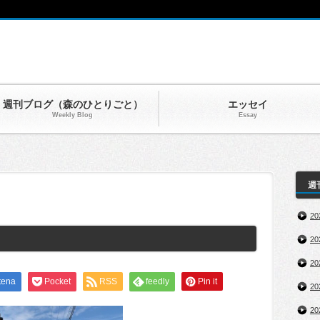
週刊ブログ（森のひとりごと）
エッセイ
Weekly Blog
Essay
週
2
2
2
tena
Pocket
RSS
feedly
Pin it
2
2