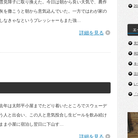
雪見障子に取り換えた。今日は朝から良い天気で、農作
2
灰を撒こうと朝から意気込んでいた。一方ではわが家の
しなきゃなというプレッシャーもまた強…
エ
詳細を見る
充
何
キ
注
い
「
年は太郎平小屋までたどり着いたところでスウェーデ
う人と出会い、この人と意気投合し生ビールを飲み続け
まま小屋に宿泊し翌日に下山す…
詳細を見る