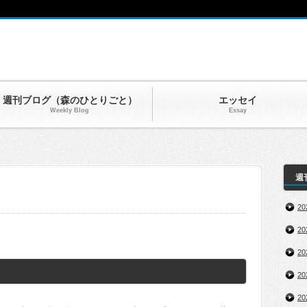
週刊ブログ（森のひとりごと）
エッセイ
Weekly Blog
Essay
週
2
2
2
2
2