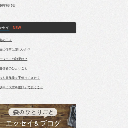
026年6月5日
ッセイ
実の日々
故に仕事は楽しいか？
ーワードの効果は？
射信者のひとりごと
つも農作業を手伝ってきた？
少年よ大志を抱け」で思うこと