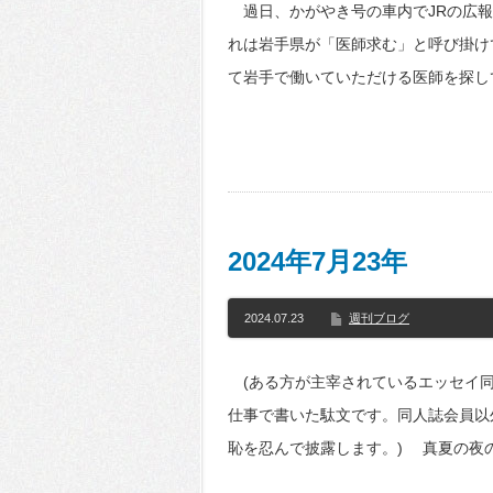
過日、かがやき号の車内でJRの広報
れは岩手県が「医師求む」と呼び掛け
て岩手で働いていただける医師を探し
2024年7月23年
2024.07.23
週刊ブログ
(ある方が主宰されているエッセイ同
仕事で書いた駄文です。同人誌会員以
恥を忍んで披露します。) 真夏の