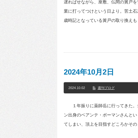
遅ればせながら、座敷、仏間の簀戸を
業に打ってつけという日より。苦土石
歳時記となっている簀戸の取り換えも
2024年10月2日
2024.10.02
週刊ブログ
１年振りに薬師岳に行ってきた。去
ン出身のベアンテ・ボーマンさんとい
てしまい、頂上を目指すどころかその