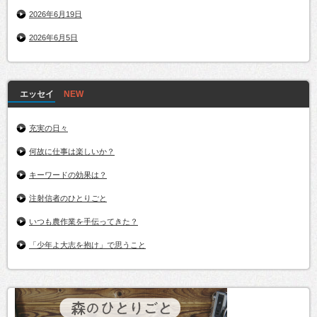
2026年6月19日
2026年6月5日
エッセイ
充実の日々
何故に仕事は楽しいか？
キーワードの効果は？
注射信者のひとりごと
いつも農作業を手伝ってきた？
「少年よ大志を抱け」で思うこと