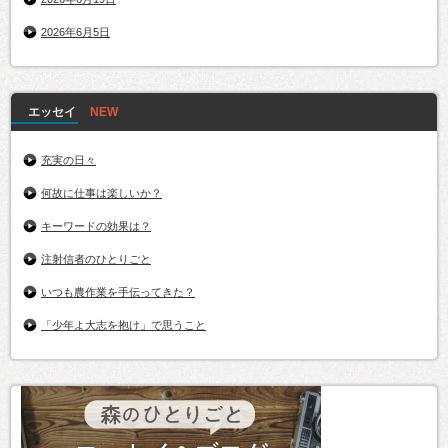
2026年6月5日
エッセイ
充実の日々
何故に仕事は楽しいか？
キーワードの効果は？
注射信者のひとりごと
いつも農作業を手伝ってきた？
「少年よ大志を抱け」で思うこと