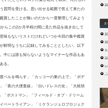
2
う質問を受ける。思い出せる範囲で答えて来たの
鑑賞したことが無いのだから一度整理してみよう
エ
棚からこの2か月半程の間に見た作品を抜き出して
充
意味もないリストだけれどいつか今回の集中鑑賞
何
が鮮明なうちに記録してみることとしたい。以下
キ
。中には誰も知らないようなマイナーな作品もあ
注
ある。
い
「
度ベルを鳴らす」「カッコーの巣の上で」「ボデ
」「夜の大捜査線」「白いドレスの女」「大統領
K」「ポストマン」「フィールド・オブ・ドリーム
イベートライアン」「ミケランジェロプロジェク