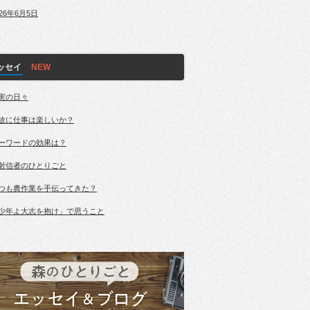
026年6月5日
ッセイ
実の日々
故に仕事は楽しいか？
ーワードの効果は？
射信者のひとりごと
つも農作業を手伝ってきた？
少年よ大志を抱け」で思うこと