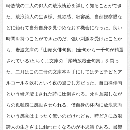
崎放哉の二人の俳人の放浪軌跡を詳しく知ることができ
た。放浪詩人の生き様、孤独感、寂寥感、自然観察眼な
どに触れて自分自身を見つめなおす機会になった。良い
時間を持つことができたのだ。強い刺激を受けたことか
ら、岩波文庫の「山頭火俳句集」(全句から一千句が精選
されている)とちくま文庫の「尾崎放哉全句集」を買っ
た。二月はこの二冊の文庫本を手にしてはチビチビとア
ルコールを飲むという夜の過ごし方だった。自由律俳句
という研ぎ澄まされた詩に圧倒される。死を意識しなが
らの孤独感に感動させられる。僕自身の体内に放浪志向
という感覚はまったく無いのだけれども、時どきに放浪
詩人の生きざまに触れたくなるのが不思議である。書架