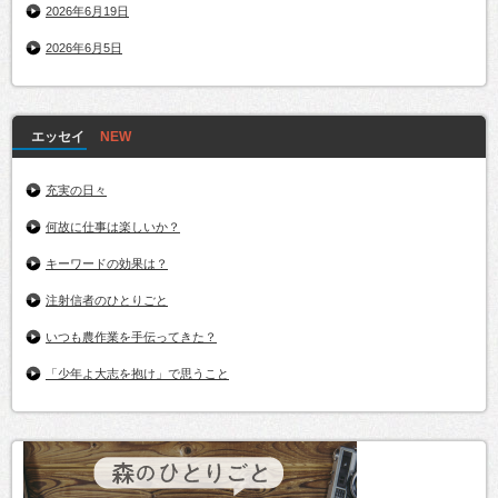
2026年6月19日
2026年6月5日
エッセイ
充実の日々
何故に仕事は楽しいか？
キーワードの効果は？
注射信者のひとりごと
いつも農作業を手伝ってきた？
「少年よ大志を抱け」で思うこと