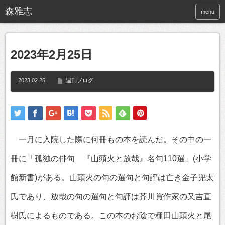
menu
2023年2月25日
2023.02.25
週刊ブログ
一月に入院した際に何冊もの本を読んだ。その中の一
冊に「孤独の俳句 『山頭火と放哉』名句110選」(小学
館新書)がある。山頭火の句の選句と句評は亡き金子兜太
氏であり、放哉の句の選句と句評は芥川賞作家の又吉直
樹氏によるものである。この本のお陰で種田山頭火と尾