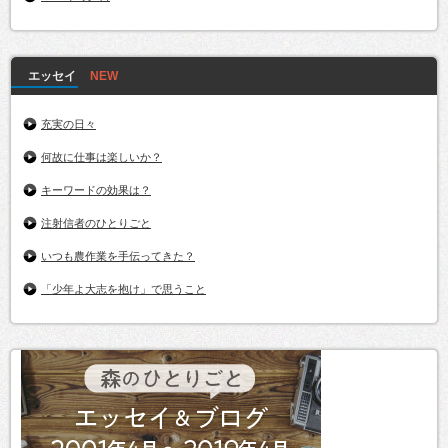
エッセイ
充実の日々
何故に仕事は楽しいか？
キーワードの効果は？
注射信者のひとりごと
いつも農作業を手伝ってきた？
「少年よ大志を抱け」で思うこと