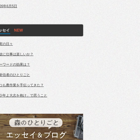
026年6月5日
ッセイ
実の日々
故に仕事は楽しいか？
ーワードの効果は？
射信者のひとりごと
つも農作業を手伝ってきた？
少年よ大志を抱け」で思うこと