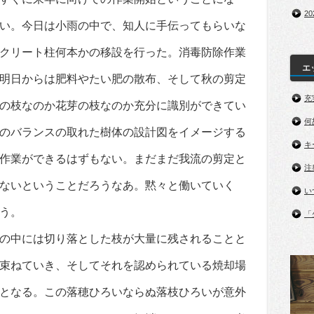
2
い。今日は小雨の中で、知人に手伝ってもらいな
クリート柱何本かの移設を行った。消毒防除作業
エ
明日からは肥料やたい肥の散布、そして秋の剪定
充
の枝なのか花芽の枝なのか充分に識別ができてい
何
のバランスの取れた樹体の設計図をイメージする
キ
作業ができるはずもない。まだまだ我流の剪定と
注
ないということだろうなあ。黙々と働いていく
い
う。
「
の中には切り落とした枝が大量に残されることと
束ねていき、そしてそれを認められている焼却場
となる。この落穂ひろいならぬ落枝ひろいが意外