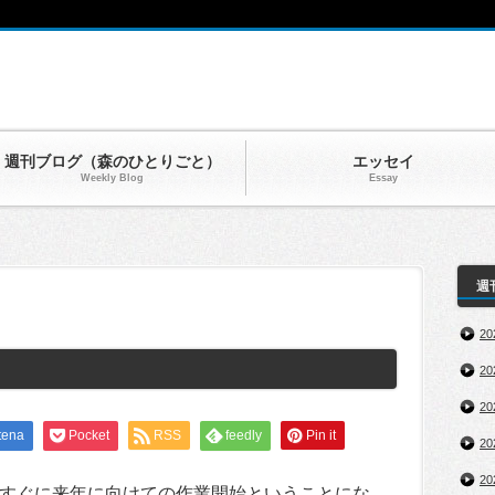
週刊ブログ（森のひとりごと）
エッセイ
Weekly Blog
Essay
週
2
2
2
tena
Pocket
RSS
feedly
Pin it
2
2
すぐに来年に向けての作業開始ということにな