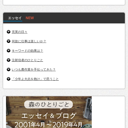
エッセイ
充実の日々
何故に仕事は楽しいか？
キーワードの効果は？
注射信者のひとりごと
いつも農作業を手伝ってきた？
「少年よ大志を抱け」で思うこと