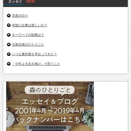
エッセイ
充実の日々
何故に仕事は楽しいか？
キーワードの効果は？
注射信者のひとりごと
いつも農作業を手伝ってきた？
「少年よ大志を抱け」で思うこと