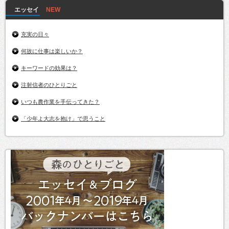
エッセイ
充実の日々
何故に仕事は楽しいか？
キーワードの効果は？
注射信者のひとりごと
いつも農作業を手伝ってきた？
「少年よ大志を抱け」で思うこと