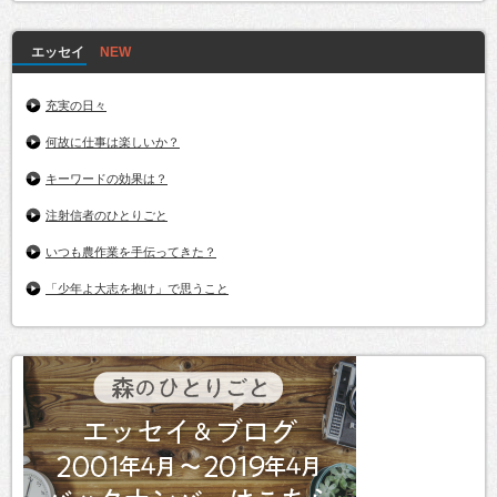
エッセイ
充実の日々
何故に仕事は楽しいか？
キーワードの効果は？
注射信者のひとりごと
いつも農作業を手伝ってきた？
「少年よ大志を抱け」で思うこと