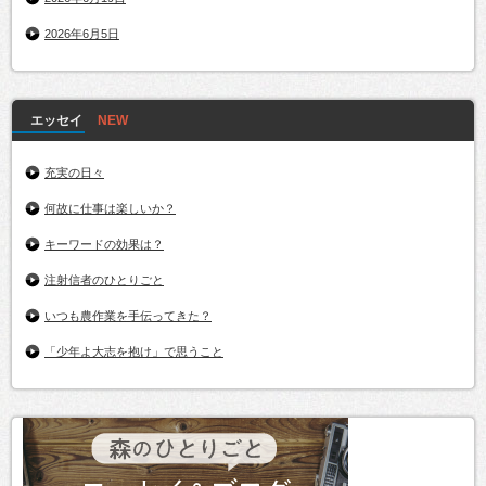
2026年6月5日
エッセイ
充実の日々
何故に仕事は楽しいか？
キーワードの効果は？
注射信者のひとりごと
いつも農作業を手伝ってきた？
「少年よ大志を抱け」で思うこと