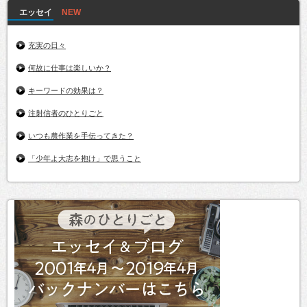
エッセイ
充実の日々
何故に仕事は楽しいか？
キーワードの効果は？
注射信者のひとりごと
いつも農作業を手伝ってきた？
「少年よ大志を抱け」で思うこと