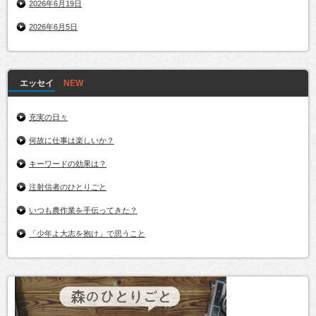
2026年6月19日
2026年6月5日
エッセイ
充実の日々
何故に仕事は楽しいか？
キーワードの効果は？
注射信者のひとりごと
いつも農作業を手伝ってきた？
「少年よ大志を抱け」で思うこと